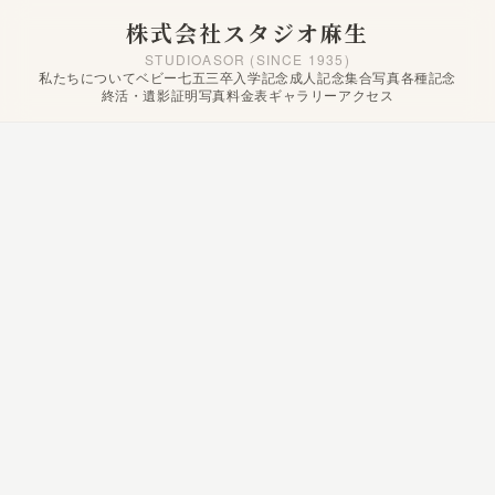
株式会社スタジオ麻生
STUDIOASOR (SINCE 1935)
私たちについて
ベビー
七五三
卒入学記念
成人記念
集合写真
各種記念
終活・遺影
証明写真
料金表
ギャラリー
アクセス