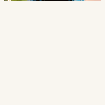
お子様のすこやかな成長を祝う大切な節目。スタジオ麻生では、
伝統的な和装が映えるカッチリとした古典的撮影から、今どきの
ナチュラルで元気いっぱいな表情まで幅広く対応。杵築の城下町
というロケーションにも映える、ご家族全員が笑顔になれる前撮
り・当日撮影をご提供します。